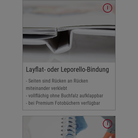
ken
Layflat- oder Leporello-Bindung
kaartig
- Seiten sind Rücken an Rücken
n
miteinander verklebt
- vollflächig ohne Buchfalz aufklappbar
Aufnahmen
- bei Premium Fotobüchern verfügbar