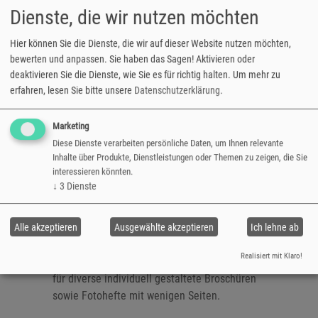
Dienste, die wir nutzen möchten
umfangreiche Jahresrückblicke, Familien -
Chroniken und mehr. Halten Sie Ihre
Hier können Sie die Dienste, die wir auf dieser Website nutzen möchten,
Erinnerungen in einem erstklassigen und
bewerten und anpassen. Sie haben das Sagen! Aktivieren oder
hochwertigen Fotobuch von fotoCharly für
deaktivieren Sie die Dienste, wie Sie es für richtig halten.
Um mehr zu
immer fest.
erfahren, lesen Sie bitte unsere
Datenschutzerklärung
.
Anders als die Premium oder Classic
Marketing
Fotobücher von fotoCharly werden die Seiten
Diese Dienste verarbeiten persönliche Daten, um Ihnen relevante
Inhalte über Produkte, Dienstleistungen oder Themen zu zeigen, die Sie
beim
Fotoheft
mit einer Falz- und
interessieren könnten.
Klammerbindung miteinander verbunden.
↓
3
Dienste
Diese Bindungsart verleiht dieser Fotobuch -
Variante den typischen Heft - Charakter und
bietet auf maximal 32 Seiten ausreichend
Alle akzeptieren
Ausgewählte akzeptieren
Ich lehne ab
Platz für Fotos, Texte und mehr. Diese
Realisiert mit Klaro!
Heftbindung eignet sich auch hervorragend
für diverse individuell gestaltete Broschüren
sowie Fotohefte mit wenigen Seiten.