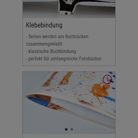
ebt
t
Klebebindung
lemente
- Seiten werden am Buchrücken
chmitte
zusammengeklebt
Fotobücher
- klassische Buchbindung
- perfekt für umfangreiche Fotobücher
heftet