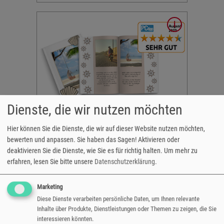
getestet.
ücher
und
ftware
Dienste, die wir nutzen möchten
h
Auto File
Testurteil: Sehr gut!
Hier können Sie die Dienste, die wir auf dieser Website nutzen möchten,
bewerten und anpassen. Sie haben das Sagen! Aktivieren oder
 kurzer
PCtipp Fotobuch-Test 2025: SEHR GUT! Die
deaktivieren Sie die Dienste, wie Sie es für richtig halten.
Um mehr zu
en kann.
Qualität der fotoCharly Fotobücher und die
erfahren, lesen Sie bitte unsere
Datenschutzerklärung
.
alität,
Bedienung der Gestaltungssoftware wurde
nelle
mit SEHR GUT bewertet.
Marketing
Diese Dienste verarbeiten persönliche Daten, um Ihnen relevante
Inhalte über Produkte, Dienstleistungen oder Themen zu zeigen, die Sie
interessieren könnten.