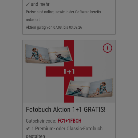
🗸 und mehr
eits
Preise sind online, sowie in der Software bereits
reduziert
Aktion gültig von 07.08. bis 03.09.26
chen
otobuch
Fotobuch-Aktion 1+1 GRATIS!
orb legen
Gutscheincode:
FC1+1FBCH
✔ 1 Premium- oder Classic-Fotobuch
n
gestalten
s 03.09.26