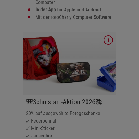
Computer
In der App
für Apple und Android
Mit der fotoCharly Computer
Software
enke
🎒Schulstart-Aktion 2026📚
20% auf ausgewählte Fotogeschenke:
n
🗸 Federpennal
🗸 Mini-Sticker
🗸 Jausenbox