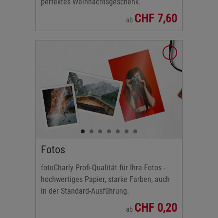
perfektes Weihnachtsgeschenk.
CHF 7,60
ab
en
r
Fotos
fotoCharly Profi-Qualität für Ihre Fotos -
hochwertiges Papier, starke Farben, auch
in der Standard-Ausführung.
CHF 0,20
ab