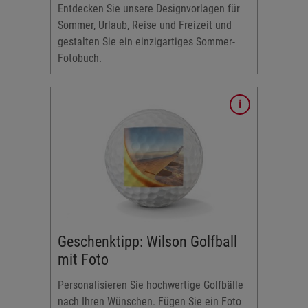
Entdecken Sie unsere Designvorlagen für
os und
Sommer, Urlaub, Reise und Freizeit und
gestalten Sie ein einzigartiges Sommer-
Fotobuch.
nd sparen
ra Ever
 Packung
ver)
Geschenktipp: Wilson Golfball
mit Foto
Personalisieren Sie hochwertige Golfbälle
nach Ihren Wünschen. Fügen Sie ein Foto