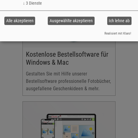
↓
3
Dienste
Alle akzeptieren
Ausgewählte akzeptieren
Ich lehne ab
Realisiert mit Klaro!
Kostenlose Bestellsoftware für
Windows & Mac
Gestalten Sie mit Hilfe unserer
Bestellsoftware professionelle Fotobücher,
ausgefallene Geschenkideen & mehr.