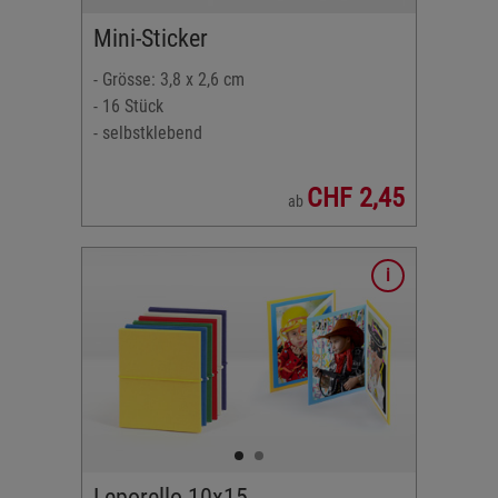
Mini-Sticker
- Grösse: 3,8 x 2,6 cm
- 16 Stück
- selbstklebend
CHF 2,45
ab
m
Leinen
u, grün,
Leporello 10x15