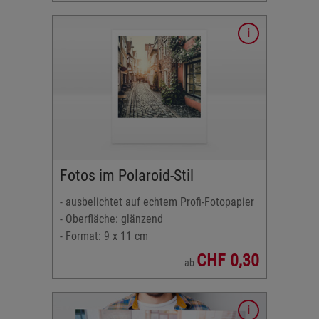
fi-
Fotos im Polaroid-Stil
r
- ausbelichtet auf echtem Profi-Fotopapier
2:3
- Oberfläche: glänzend
- Format: 9 x 11 cm
CHF 0,30
ab