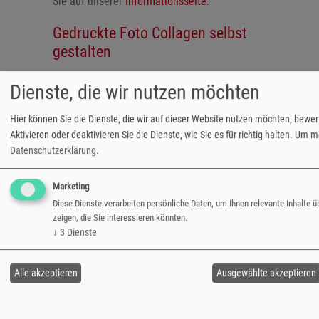
Sie auf unserer
Informationsseite
.
Gedruckte Foto Collagen selbst
gestalten
Sie haben viele gelungene Schnappschüsse
Dienste, die wir nutzen möchten
und wollen alle auf einem personalisierten
grossformatigen Fotodruck sammeln? Nutzen
Hier können Sie die Dienste, die wir auf dieser Website nutzen möchten, bew
Sie die kostenlose Foto Software, um
Aktivieren oder deaktivieren Sie die Dienste, wie Sie es für richtig halten.
Um meh
Fotocollagen in Postergrösse zu gestalten.
Datenschutzerklärung
.
Die
Collagen
werden auf Profi Fotopapier,
wahlweise mit glänzender oder matter
Marketing
Oberfläche, im Hoch- oder Querformat und
Diese Dienste verarbeiten persönliche Daten, um Ihnen relevante Inhalte 
optional mit automatischer Bildkorrektur
zeigen, die Sie interessieren könnten.
ausgearbeitet. Jetzt online erstellen, Foto
↓
3
Dienste
Collage drucken lassen und zuhaue
aufhängen.
Alle akzeptieren
Ausgewählte akzeptieren
Fotos im Panorama Format