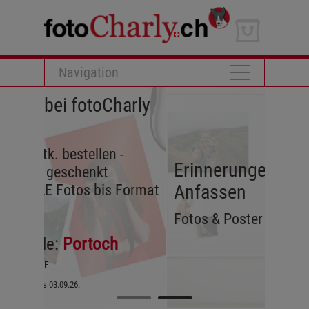
Navigation
ei fotoCharly
 bestellen -
Erinnerungen zum
eschenkt
Anfassen
 Fotos bis Format
Fotos & Poster von fotoCharly
:
Portoch
.09.26.