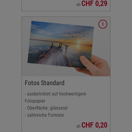
CHF 0,29
ab
r
2:3
igem
Fotos Standard
- ausbelichtet auf hochwertigem
r
Fotopapier
2:3
- Oberfläche: glänzend
- zahlreiche Formate
CHF 0,20
ab