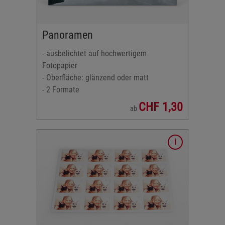
Panoramen
dformat)
r
- ausbelichtet auf hochwertigem
2:3
Fotopapier
- Oberfläche: glänzend oder matt
- 2 Formate
CHF 1,30
ab