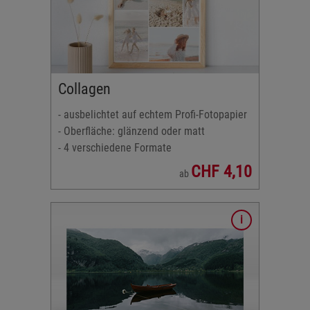
 matt
Collagen
- ausbelichtet auf echtem Profi-Fotopapier
r
- Oberfläche: glänzend oder matt
- 4 verschiedene Formate
CHF 4,10
ab
igem
 matt