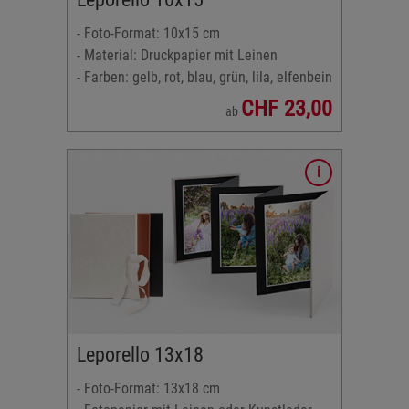
- Foto-Format: 10x15 cm
- Material: Druckpapier mit Leinen
- Farben: gelb, rot, blau, grün, lila, elfenbein
CHF 23,00
ab
m
einen oder
au, grün,
Leporello 13x18
schwarz,
- Foto-Format: 13x18 cm