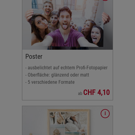
fi-
 matt
Poster
- ausbelichtet auf echtem Profi-Fotopapier
r
- Oberfläche: glänzend oder matt
2:3
- 5 verschiedene Formate
CHF 4,10
ab
fi-