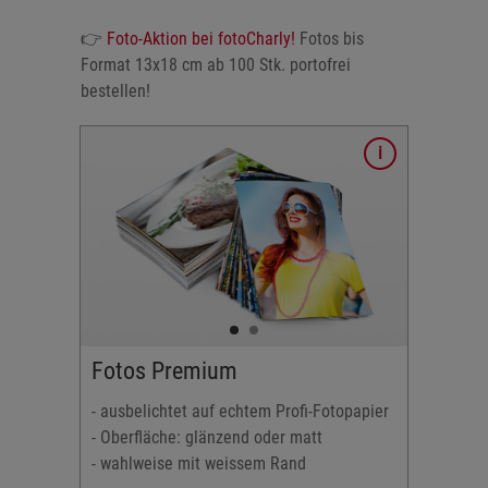
👉
Foto-Aktion bei fotoCharly!
Fotos bis
Format 13x18 cm ab 100 Stk. portofrei
bestellen!
fi-
 matt
Fotos Premium
d (5-6
- ausbelichtet auf echtem Profi-Fotopapier
- Oberfläche: glänzend oder matt
- wahlweise mit weissem Rand