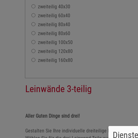
zweiteilig 40x30
zweiteilig 60x40
zweiteilig 80x40
zweiteilig 80x60
zweiteilig 100x50
zweiteilig 120x80
zweiteilig 160x80
Leinwände 3-teilig
Aller Guten Dinge sind drei!
Gestalten Sie Ihre individuelle dreiteilige Leinwand mit
Dienste