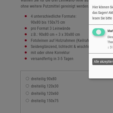
Wählen Sie für die drei Leinwand-Teile aus verschiede
ohne weitere Putzmittel gereinigt werden.
Hier können Si
das Sagen! Akti
4 unterschiedliche Formate:
lesen Sie bitt
90x80 bis 150x75 cm
pro Format 3 Leinwände
Mar
z.B.: 90x80 cm = 3 x 30x80 cm
Dies
Fotoleinen auf Holzrahmen (Keilrahmen)
Them
Seidenglänzend, lichtecht & wischfest
↓
3
mit oder ohne Korrektur
versandfertig in 3-5 Tagen
Alle akzeptie
dreiteilig 90x80
dreiteilig 120x30
dreiteilig 120x60
dreiteilig 150x75