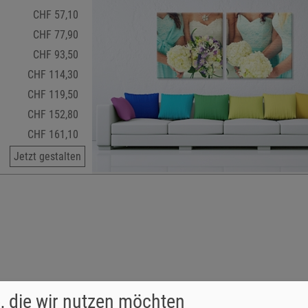
CHF 57,10
CHF 77,90
CHF 93,50
CHF 114,30
CHF 119,50
CHF 152,80
CHF 161,10
Jetzt gestalten
 einem Motiv oder Foto Ihrer Wahl und freuen Sie sich auf farbintens
, die wir nutzen möchten