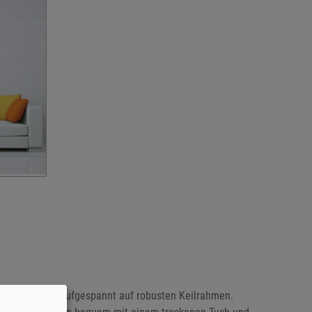
iven Fotodruck, aufgespannt auf robusten Keilrahmen.