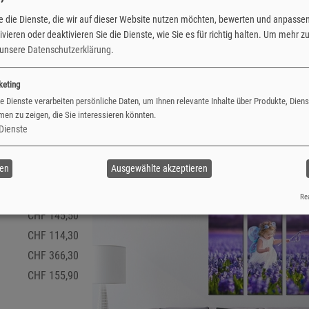
nen Formatgrössen zwischen 40x30 cm bis 50x75 cm. Das seidenmatte
e die Dienste, die wir auf dieser Website nutzen möchten, bewerten und anpasse
vieren oder deaktivieren Sie die Dienste, wie Sie es für richtig halten.
Um mehr zu 
e unsere
Datenschutzerklärung
.
keting
e Dienste verarbeiten persönliche Daten, um Ihnen relevante Inhalte über Produkte, Dien
en zu zeigen, die Sie interessieren könnten.
Dienste
ren
Ausgewählte akzeptieren
Rea
CHF 145,50
CHF 114,30
CHF 366,30
CHF 155,90