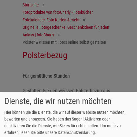
Startseite
Fotoprodukte von fotoCharly - Fotobücher,
Fotokalender, Foto-Karten & mehr
Originelle Fotogeschenke: Geschenkideen für jeden
Anlass | fotoCharly
Polster & Kissen mit Fotos online selbst gestalten
Polsterbezug
Für gemütliche Stunden
Gestalten Sie den weissen Polsterbezug aus
pflegeleichter Baumwolle mit einem Foto oder
Dienste, die wir nutzen möchten
einer Motiv-Vorlage Ihrer Wahl. Je nach
Geschmack können beide Kissenseiten hoch
Hier können Sie die Dienste, die wir auf dieser Website nutzen möchten,
bewerten und anpassen. Sie haben das Sagen! Aktivieren oder
oder quer bedruckt werden.
Achtung: Es
deaktivieren Sie die Dienste, wie Sie es für richtig halten.
Um mehr zu
handelt sich hierbei nur um den Kissenbezug
erfahren, lesen Sie bitte unsere
Datenschutzerklärung
.
ohne Füllung!