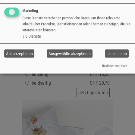
Grösse: 40 x 40 cm
Marketing
Material: 100% Baumwolle
Diese Dienste verarbeiten persönliche Daten, um Ihnen relevante
mit Reissverschluss
Inhalte über Produkte, Dienstleistungen oder Themen zu zeigen, die Sie
interessieren könnten.
1- oder beidseitig bedruckbar
↓
3
Dienste
Bedruckbare Fläche: max. 19,8 x 28 cm
ohne Füllung
versandfertig in 2-5 Tagen
Alle akzeptieren
Ausgewählte akzeptieren
Ich lehne ab
Realisiert mit Klaro!
einseitig
CHF 15,50
beidseitig
CHF 20,70
Jetzt gestalten