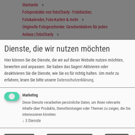
Startseite
Fotoprodukte von fotoCharly - Fotobücher,
Fotokalender, Foto-Karten & mehr
Originelle Fotogeschenke: Geschenkideen für jeden
Anlass | fotoCharly
Geschenkidee: Kleidung mit Fotos bedrucken
Dienste, die wir nutzen möchten
Babylätzchen
Hier können Sie die Dienste, die wir auf dieser Website nutzen möchten,
bewerten und anpassen. Sie haben das Sagen! Aktivieren oder
deaktivieren Sie die Dienste, wie Sie es für richtig halten.
Um mehr zu
Praktisch & einzigartig
erfahren, lesen Sie bitte unsere
Datenschutzerklärung
.
Unser Babylätzchen mit Wunschmotiv ist nicht
Marketing
nur praktisch, sondern dank individuellem
Diese Dienste verarbeiten persönliche Daten, um Ihnen relevante
Motiv einzigartig. Somit das perfekte
Inhalte über Produkte, Dienstleistungen oder Themen zu zeigen, die Sie
Geschenk zur Geburt oder Taufe.
interessieren könnten.
↓
3
Dienste
Grösse: 37 x 28 cm
Umrandung: rosa oder hellblau