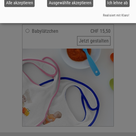
Bedruckbare Fläche: Max. 13 x 18 cm
Alle akzeptieren
Ausgewählte akzeptieren
Ich lehne ab
versandfertig in 2-5 Tagen
Realisiert mit Klaro!
Babylätzchen
CHF 15,50
Jetzt gestalten