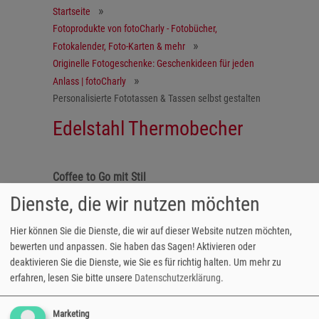
Startseite
Fotoprodukte von fotoCharly - Fotobücher,
Fotokalender, Foto-Karten & mehr
Originelle Fotogeschenke: Geschenkideen für jeden
Anlass | fotoCharly
Personalisierte Fototassen & Tassen selbst gestalten
Edelstahl Thermobecher
Coffee to Go mit Stil
Dienste, die wir nutzen möchten
Der Edelstahl Thermobecher mit eigenem
Fotodruck ist ideal für den täglichen Kaffee
Hier können Sie die Dienste, die wir auf dieser Website nutzen möchten,
oder den warmen Tee beim Ausflug. Durch die
bewerten und anpassen. Sie haben das Sagen! Aktivieren oder
Doppelwandkonstruktion bleiben die Getränke
deaktivieren Sie die Dienste, wie Sie es für richtig halten.
Um mehr zu
heiss oder gut gekühlt. Der Thermobecher ist
erfahren, lesen Sie bitte unsere
Datenschutzerklärung
.
pflegeleicht und spülmaschinenfest. Der
Becher ist dabei grossflächig mit einem Foto
Marketing