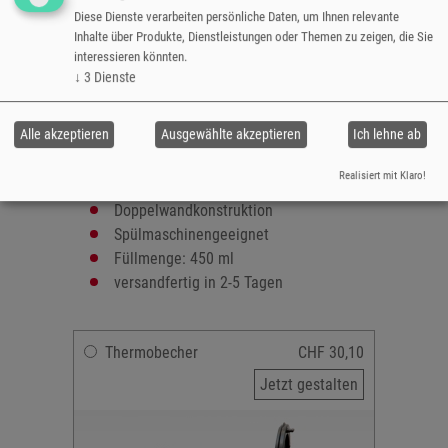
Ihrer Wahl bedruckbar. Ideal auch als
Diese Dienste verarbeiten persönliche Daten, um Ihnen relevante
Geschenk.
Inhalte über Produkte, Dienstleistungen oder Themen zu zeigen, die Sie
interessieren könnten.
Grösse: 18,5cm
↓
3
Dienste
Durchmesser:
- oben 8,5cm
Alle akzeptieren
Ausgewählte akzeptieren
Ich lehne ab
- unten 6,5cm
Bedruckbare Fläche: max. 19 x 13,3 cm
Realisiert mit Klaro!
Material: Edelstahl
Doppelwandkonstruktion
Spülmaschinengeeignet
Füllmenge: 450 ml
versandfertig in 2-5 Tagen
Thermobecher
CHF 30,10
Jetzt gestalten