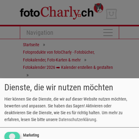
Navigation
Startseite
Fotoprodukte von fotoCharly - Fotobücher,
Fotokalender, Foto-Karten & mehr
Fotokalender 2026 ➡️ Kalender erstellen & gestalten
Adventkalender mit Lieblingsfoto zum Verschenken -
Dienste, die wir nutzen möchten
fotoCharly
Hier können Sie die Dienste, die wir auf dieser Website nutzen möchten,
bewerten und anpassen. Sie haben das Sagen! Aktivieren oder
deaktivieren Sie die Dienste, wie Sie es für richtig halten.
Um mehr zu
erfahren, lesen Sie bitte unsere
Datenschutzerklärung
.
Marketing