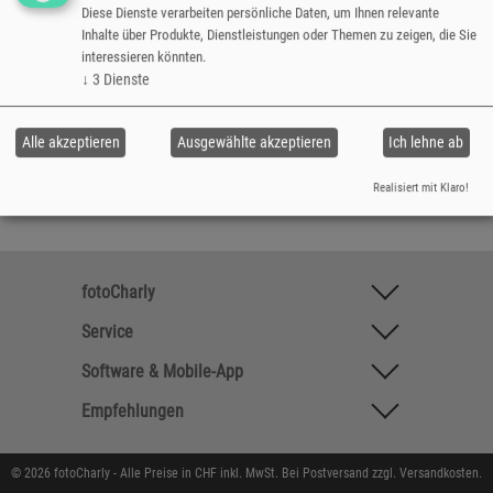
Diese Dienste verarbeiten persönliche Daten, um Ihnen relevante
Inhalte über Produkte, Dienstleistungen oder Themen zu zeigen, die Sie
interessieren könnten.
↓
3
Dienste
Alle akzeptieren
Ausgewählte akzeptieren
Ich lehne ab
Realisiert mit Klaro!
fotoCharly
Service
Software & Mobile-App
Empfehlungen
© 2026 fotoCharly - Alle Preise in CHF inkl. MwSt. Bei Postversand zzgl. Versandkosten.