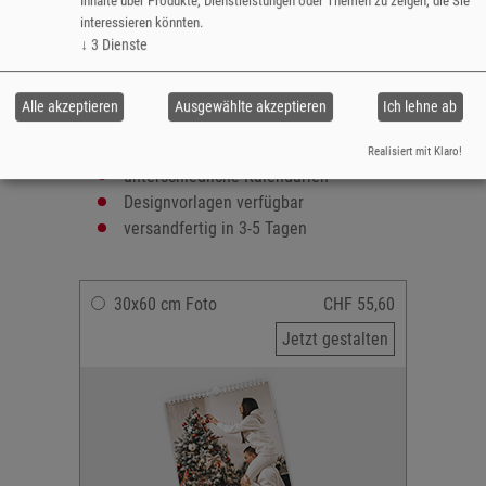
Inhalte über Produkte, Dienstleistungen oder Themen zu zeigen, die Sie
Format: 30x60 cm
interessieren könnten.
↓
3
Dienste
ausbelichtet auf echtem Fotopapier
Spiralbindung weiss
13 Seiten inklusive Titelseite
Alle akzeptieren
Ausgewählte akzeptieren
Ich lehne ab
Startmonat und -jahr frei wählbar
zahlreiche Layouts
Realisiert mit Klaro!
unterschiedliche Kalendarien
Designvorlagen verfügbar
versandfertig in 3-5 Tagen
30x60 cm Foto
CHF 55,60
Jetzt gestalten