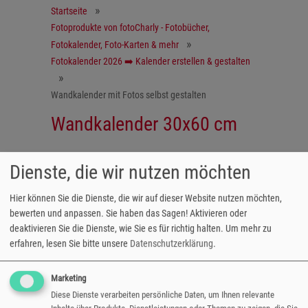
Startseite
Fotoprodukte von fotoCharly - Fotobücher,
Fotokalender, Foto-Karten & mehr
Fotokalender 2026 ➡️ Kalender erstellen & gestalten
Wandkalender mit Fotos selbst gestalten
Wandkalender 30x60 cm
Dienste, die wir nutzen möchten
Kreativer XL-Streifenkalender
Der kreative Streifenkalender mit Ihren
Hier können Sie die Dienste, die wir auf dieser Website nutzen möchten,
Lieblingsfotos bietet Platz für Ihre schönsten
bewerten und anpassen. Sie haben das Sagen! Aktivieren oder
Fotos. Je nach gewähltem Kalendarium haben
deaktivieren Sie die Dienste, wie Sie es für richtig halten.
Um mehr zu
Sie auch Platz, persönliche Termine
erfahren, lesen Sie bitte unsere
Datenschutzerklärung
.
einzutragen. Auf Wunsch können diese direkt
in der kostenlosen Bestellsoftware eingefügt
Marketing
werden.
Diese Dienste verarbeiten persönliche Daten, um Ihnen relevante