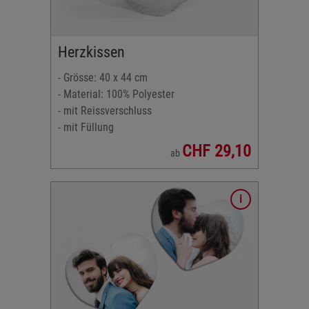
0 x 16,6
ormat
Herzkissen
- Grösse: 40 x 44 cm
- Material: 100% Polyester
- mit Reissverschluss
- mit Füllung
CHF 29,10
ab
net