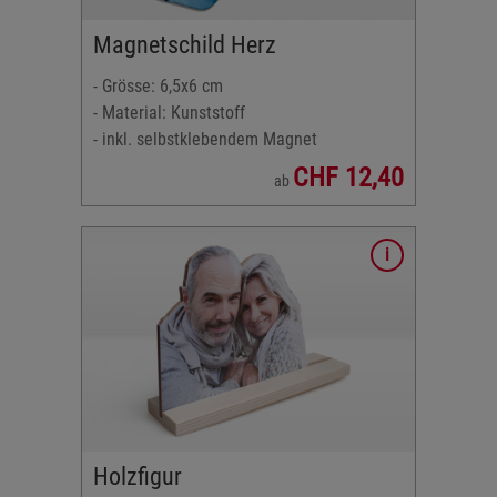
Magnetschild Herz
- Grösse: 6,5x6 cm
- Material: Kunststoff
- inkl. selbstklebendem Magnet
CHF 12,40
ab
olz
labor,
Holzfigur
 einem