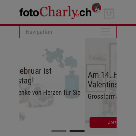
Navigation
t
Am 14. Februar ist
Valentinstag!
zen für Sie
Grossformat für die grosse Liebe
Jetzt Wandbild gestalten!