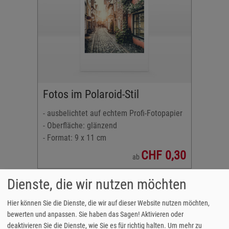
fi-
Fotos im Polaroid-Stil
r
- ausbelichtet auf echtem Profi-Fotopapier
2:3
- Oberfläche: glänzend
- Format: 9 x 11 cm
CHF 0,30
ab
Dienste, die wir nutzen möchten
Was sind die besten &
romantischsten Geschenke zum
Hier können Sie die Dienste, die wir auf dieser Website nutzen möchten,
Valentinstag?
bewerten und anpassen. Sie haben das Sagen! Aktivieren oder
deaktivieren Sie die Dienste, wie Sie es für richtig halten.
Um mehr zu