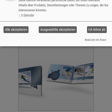
Diese Dienste verarbeiten persönliche Daten, um Ihnen relevante
Inhalte über Produkte, Dienstleistungen oder Themen zu zeigen, die Sie
interessieren könnten.
A4/20x30 Fotocover
CHF 34,40
↓
3
Dienste
z.B. 4 Seiten CHF 2,70
z.B. 24 Seiten CHF 34,40
z.B. 28 Seiten CHF 37,10
Alle akzeptieren
Ausgewählte akzeptieren
Ich lehne ab
z.B. 240 Seiten CHF 180,20
Jetzt gestalten
Realisiert mit Klaro!