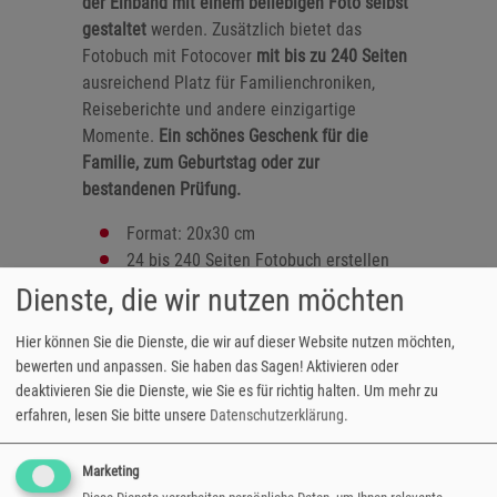
der Einband mit einem beliebigen Foto selbst
gestaltet
werden. Zusätzlich bietet das
Fotobuch mit Fotocover
mit bis zu 240 Seiten
ausreichend Platz für Familienchroniken,
Reiseberichte und andere einzigartige
Momente.
Ein schönes Geschenk für die
Familie, zum Geburtstag oder zur
bestandenen Prüfung.
Format: 20x30 cm
24 bis 240 Seiten Fotobuch erstellen
ausgearbeitet auf Laserdruckpapier
Dienste, die wir nutzen möchten
Einband: matt foliert oder glänzend
lackiert
Hier können Sie die Dienste, die wir auf dieser Website nutzen möchten,
Klebe- oder Spiralbindung
bewerten und anpassen. Sie haben das Sagen! Aktivieren oder
deaktivieren Sie die Dienste, wie Sie es für richtig halten.
Um mehr zu
gestaltbares Hardcover
erfahren, lesen Sie bitte unsere
Datenschutzerklärung
.
zahlreiche Designvorlagen verfügbar
Hoch- oder Querformat
Marketing
versandfertig in 3-5 Tagen